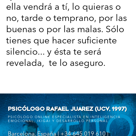
ella vendrá a tí, lo quieras o
no, tarde o temprano, por las
buenas o por las malas. Sólo
tienes que hacer suficiente
silencio... y ésta te será
revelada, te lo aseguro.
PSICÓLOGO RAFAEL JUAREZ (UCV, 1997)
PSICÓLOGO ONLINE ESPECIALISTA EN INTELIGENCIA
EMOCIONAL, IKIGAI Y DESARROLLO PERSONAL
Barcelona, España | +34 645 019 610 |