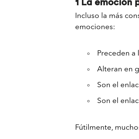
1 La emoción 
Incluso la más cons
emociones:
Preceden a 
Alteran en 
Son el enla
Son el enlac
Fútilmente, muchos