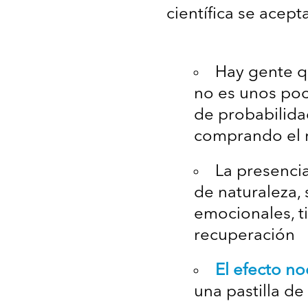
científica se acept
Hay gente q
no es unos poc
de probabilida
comprando el m
La presencia
de naturaleza,
emocionales, t
recuperación
El efecto n
una pastilla de