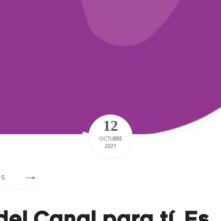
12
OCTUBRE
2021
OS
el Canal para tí. Es