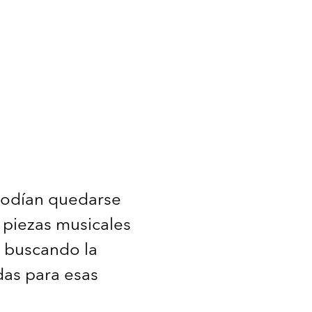
 podían quedarse
s piezas musicales
, buscando la
das para esas