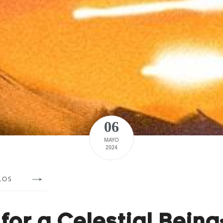
06
MAYO
2024
LOS
for a Celestial Being