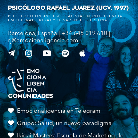
PSICÓLOGO RAFAEL JUAREZ (UCV, 1997)
PSICÓLOGO ONLINE ESPECIALISTA EN INTELIGENCIA
EMOCIONAL, IKIGAI Y DESARROLLO PERSONAL
Barcelona, España | +34 645 019 610 |
rj@emocionaligencia.com
COMUNIDADES
Emocionaligencia en Telegram
Grupo: Salud, un nuevo paradigma
Ikigai Masters: Escuela de Marketing de